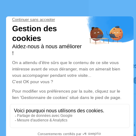
Déroulé de
Le vendred
Église Sain