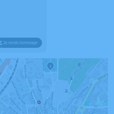
Je rends hommage
2