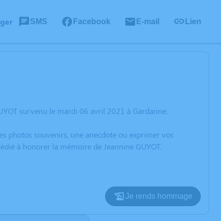
ager
SMS
Facebook
E-mail
Lien
GUYOT survenu le mardi 06 avril 2021 à Gardanne.
 des photos souvenirs, une anecdote ou exprimer vos
n dédié à honorer la mémoire de Jeannine GUYOT.
Je rends hommage