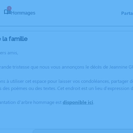
1
Part
Hommages
la famille
hers amis,
grande tristesse que nous vous annonçons le décès de Jeannine 
ns à utiliser cet espace pour laisser vos condoléances, partager
s des poèmes ou des textes. Cet endroit est un lieu d'expressio
lantation d’arbre hommage est
disponible ici
.