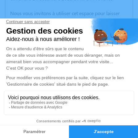
Nous vous invitons à utiliser cet espace pour laisser
vos condoléances, partager des photos souvenirs, une
anecdote ou exprimer vos pensées à travers des
poèmes ou des textes. Cet endroit est un lieu
d'expression dédié à honorer la mémoire de Jeannine
CAYOL.
Un service de plantation d’arbre hommage est
disponible ici
.
Je rends hommage
Crémation
lundi 22 décembre 2025 à 10h30
16
Crématorium de Provence et Parc Mémorial
de Provence d'Aix-en-Provence
Faire-part
Hommages
2370, Rue Claude Nicolas Ledoux