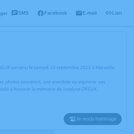
ager
SMS
Facebook
E-mail
Lien
DREUX survenu le samedi 23 septembre 2023 à Marseille.
 des photos souvenirs, une anecdote ou exprimer vos
n dédié à honorer la mémoire de Jocelyne DREUX.
Je rends hommage