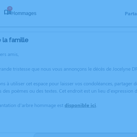
29
Part
Hommages
la famille
hers amis,
grande tristesse que nous vous annonçons le décès de Jocelyne 
ns à utiliser cet espace pour laisser vos condoléances, partager
s des poèmes ou des textes. Cet endroit est un lieu d'expressio
lantation d’arbre hommage est
disponible ici
.