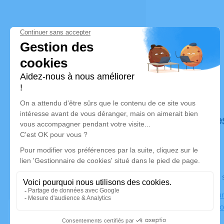
Déroulé de
Le jeudi 2
Crématorium
Claude Nico