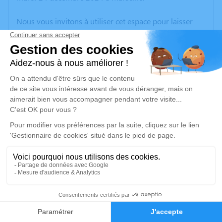
Nous vous invitons à utiliser cet espace pour laisser
vos condoléances, partager des photos souvenirs, une
anecdote ou exprimer vos pensées à travers des
poèmes ou des textes. Cet endroit est un lieu
d'expression dédié à honorer la mémoire de Joel
MOURGUES.
Un service de plantation d’arbre hommage est
disponible ici
.
Je rends hommage
Crémation
samedi 04 janvier 2025 à 10h30
1
Crématorium de Provence et Parc Mémorial
de Provence d'Aix-en-Provence
Faire-part
Hommages
2370, Rue Claude Nicolas Ledoux