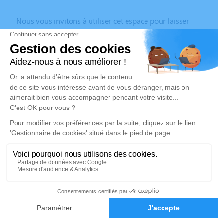
Nous vous invitons à utiliser cet espace pour laisser
vos condoléances, partager des photos souvenirs, une
anecdote ou exprimer vos pensées à travers des
poèmes ou des textes. Cet endroit est un lieu
d'expression dédié à honorer la mémoire de Joelle
Edmée Renée AMANDO.
Un service de plantation d’arbre hommage est
disponible ici
.
Je rends hommage
Crémation
samedi 11 avril 2026 à 11h30
83
Crématorium de Provence et Parc Mémorial
de Provence d'Aix-en-Provence
Faire-part
Hommages
2370, Rue Claude Nicolas Ledoux