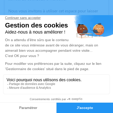
Nous vous invitons à utiliser cet espace pour laisser
vos condoléances, partager des photos souvenirs, une
anecdote ou exprimer vos pensées à travers des
poèmes ou des textes. Cet endroit est un lieu
d'expression dédié à honorer la mémoire de José
DIOSDADO.
Un service de plantation d’arbre hommage est
disponible ici
.
Je rends hommage
Inhumation
jeudi 28 août 2025 à 10h00
4
Cimetière de Gardanne
Rue du Cimetière
Faire-part
Hommages
13120 Gardanne