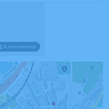
Je rends hommage
3