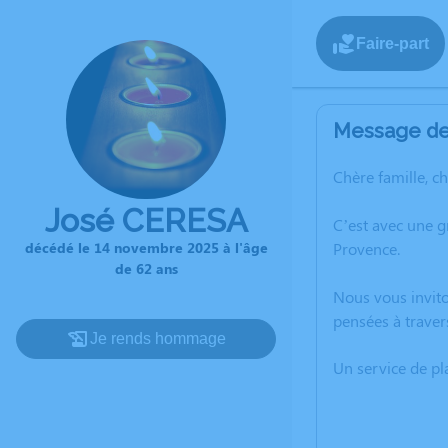
Faire-part
Message de 
Chère famille, c
José CERESA
C’est avec une 
Provence.
décédé le 14 novembre 2025 à l'âge
de 62 ans
Nous vous invito
pensées à traver
Je rends hommage
Un service de p