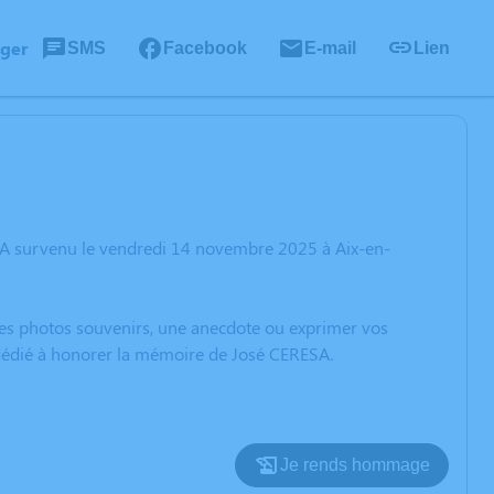
ager
SMS
Facebook
E-mail
Lien
SA survenu le vendredi 14 novembre 2025 à Aix-en-
 des photos souvenirs, une anecdote ou exprimer vos
 dédié à honorer la mémoire de José CERESA.
Je rends hommage