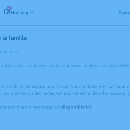
23
Part
Hommages
la famille
hers amis,
grande tristesse que nous vous annonçons le décès de José CERE
ns à utiliser cet espace pour laisser vos condoléances, partager
s des poèmes ou des textes. Cet endroit est un lieu d'expression
lantation d’arbre hommage est
disponible ici
.