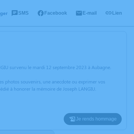
ager
SMS
Facebook
E-mail
Lien
ANGIU survenu le mardi 12 septembre 2023 à Aubagne.
 des photos souvenirs, une anecdote ou exprimer vos
n dédié à honorer la mémoire de Joseph LANGIU.
Je rends hommage