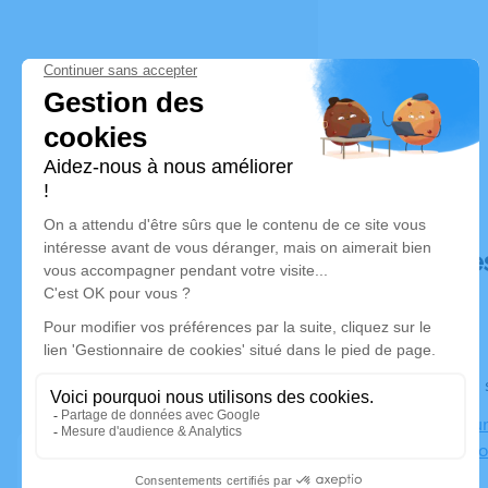
Déroulé de
Le lundi 1
Crématorium
Claude Nico