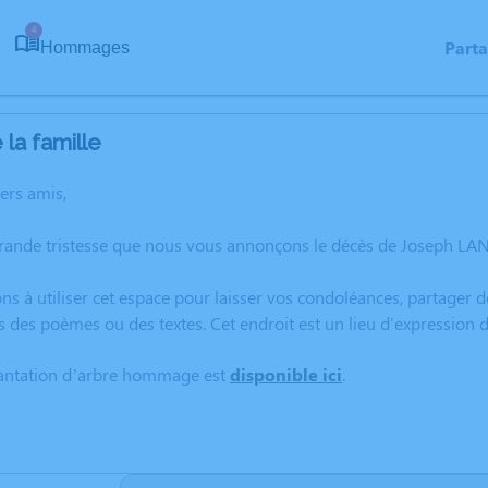
4
Part
Hommages
la famille
hers amis,
grande tristesse que nous vous annonçons le décès de Joseph L
ns à utiliser cet espace pour laisser vos condoléances, partager
s des poèmes ou des textes. Cet endroit est un lieu d'expressio
lantation d’arbre hommage est
disponible ici
.