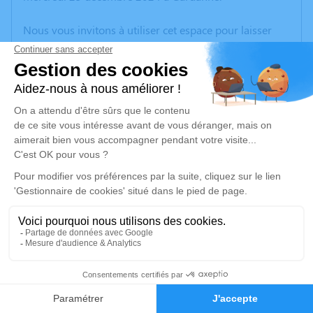
Nous vous invitons à utiliser cet espace pour laisser
vos condoléances, partager des photos souvenirs, une
anecdote ou exprimer vos pensées à travers des
poèmes ou des textes. Cet endroit est un lieu
d'expression dédié à honorer la mémoire de Joseph
HAGOBIAN.
Un service de plantation d’arbre hommage est
disponible ici
.
Je rends hommage
Cérémonie religieuse
lundi 30 décembre 2024 à 15h00
19
Église Sainte - Marie de Gardanne
3 Bd Bontemps
Faire-part
Hommages
13120 Gardanne