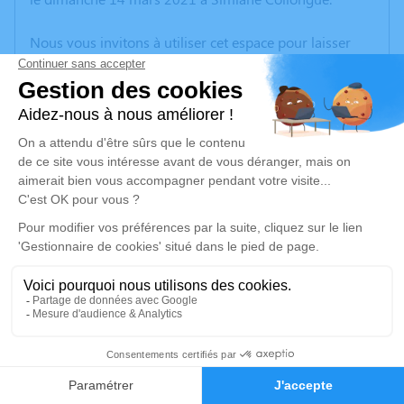
Nous vous invitons à utiliser cet espace pour laisser
vos condoléances, partager des photos souvenirs, une
anecdote ou exprimer vos pensées à travers des
poèmes ou des textes. Cet endroit est un lieu
d'expression dédié à honorer la mémoire de Joseph
TOMBARELLO.
Un service de plantation d’arbre hommage est
disponible ici
.
Je rends hommage
Cérémonie religieuse
vendredi 19 mars 2021 à 10h30
1
Église Saint-Pierre de Simiane-Collongue
4, Route de Mimet
Faire-part
Hommages
13109 Simiane-Collongue