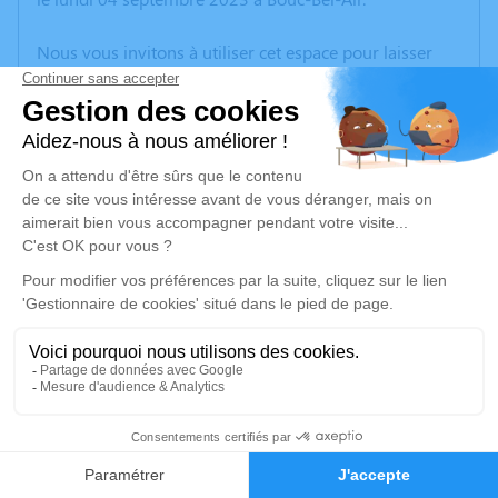
Nous vous invitons à utiliser cet espace pour laisser
vos condoléances, partager des photos souvenirs, une
anecdote ou exprimer vos pensées à travers des
poèmes ou des textes. Cet endroit est un lieu
d'expression dédié à honorer la mémoire de Joséphine
ALLISIARDI.
Un service de plantation d’arbre hommage est
disponible ici
.
Je rends hommage
Cérémonie religieuse
samedi 09 septembre 2023 à 10h00
1
Église Sainte-Marguerite de Beaurecueil
Avenue Louise Sylvestre
Faire-part
Hommages
13100 Beaurecueil