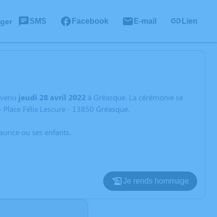
ager
SMS
Facebook
E-mail
Lien
rvenu
jeudi 28 avril 2022
à Gréasque. La cérémonie se
- Place Félix Lescure - 13850 Gréasque.
aurice ou ses enfants.
Je rends hommage