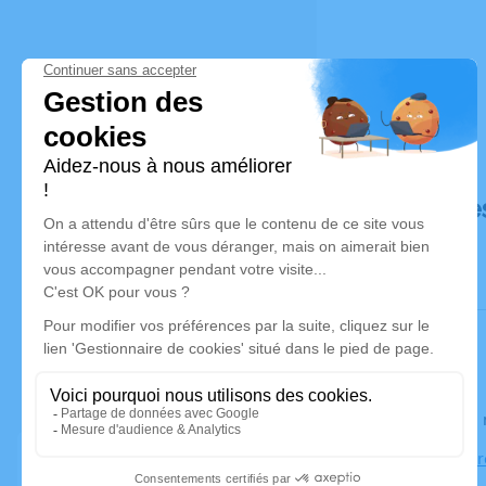
Déroulé de
Le lundi 0
Église de G