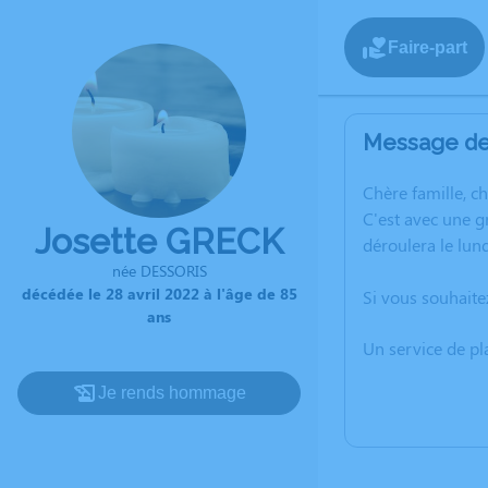
Faire-part
Message de 
C
hère famille, c
C'est avec une 
Josette GRECK
déroulera le lun
née DESSORIS
décédée le 28 avril 2022 à l'âge de 85
Si vous souhaite
ans
Un service de p
Je rends hommage