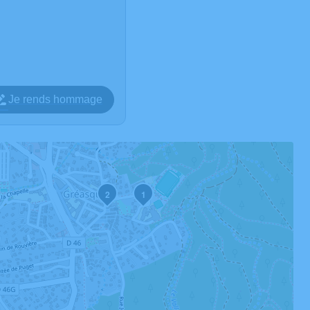
Je rends hommage
2
1