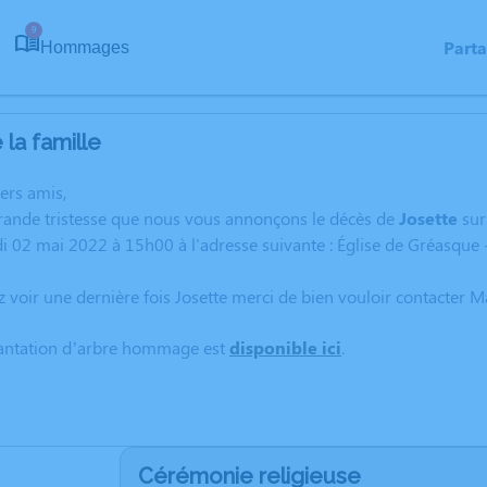
9
Part
Hommages
la famille
hers amis,
grande tristesse que nous vous annonçons le décès de
Josette
su
di 02 mai 2022 à 15h00 à l'adresse suivante : Église de Gréasque 
z voir une dernière fois Josette merci de bien vouloir contacter M
lantation d’arbre hommage est
disponible ici
.
Cérémonie religieuse