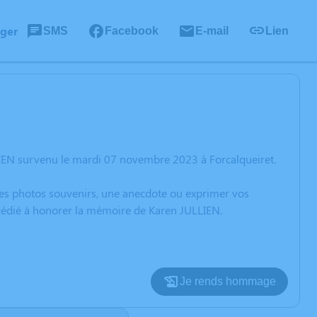
ager
SMS
Facebook
E-mail
Lien
LIEN survenu le mardi 07 novembre 2023 à Forcalqueiret.
 des photos souvenirs, une anecdote ou exprimer vos
 dédié à honorer la mémoire de Karen JULLIEN.
Je rends hommage