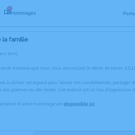
52
Part
Hommages
la famille
hers amis,
grande tristesse que nous vous annonçons le décès de Karen JUL
ns à utiliser cet espace pour laisser vos condoléances, partager
s des poèmes ou des textes. Cet endroit est un lieu d'expression
lantation d’arbre hommage est
disponible ici
.