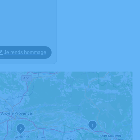
Je rends hommage
1
2