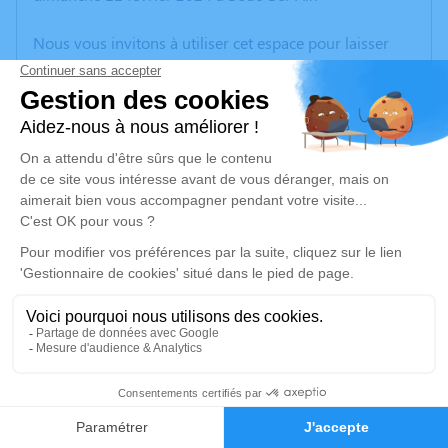
Nous vous invitons à utiliser cet espace pour laisser
vos condoléances, partager des photos souvenirs, une
anecdote ou exprimer vos pensées à travers des
poèmes ou des textes. Cet endroit est un lieu
d'expression dédié à honorer la mémoire de Liliana
TURRINI.
Un service de plantation d’arbre hommage est
disponible ici
.
Je rends hommage
Inhumation
vendredi 16 février 2024 à 11h15
4
Cimetière de Gardanne
Rue du Cimetière
Faire-part
Hommages
13120 Gardanne