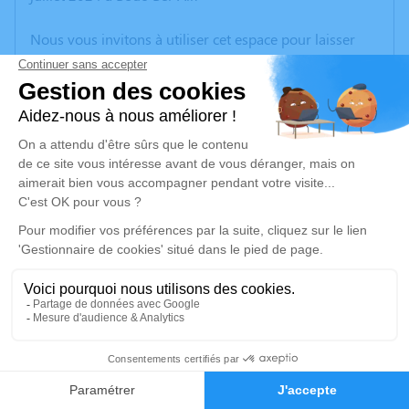
Nous vous invitons à utiliser cet espace pour laisser
vos condoléances, partager des photos souvenirs, une
anecdote ou exprimer vos pensées à travers des
poèmes ou des textes. Cet endroit est un lieu
d'expression dédié à honorer la mémoire de Louis
HODE.
Un service de plantation d’arbre hommage est
disponible ici
.
Je rends hommage
Crémation
mercredi 17 juillet 2024 à 11h30
21
Crématorium de Provence et Parc Mémorial
de Provence d'Aix-en-Provence
Faire-part
Hommages
2370, Rue Claude Nicolas Ledoux