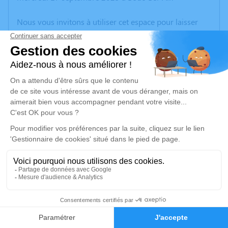
Nous vous invitons à utiliser cet espace pour laisser
vos condoléances, partager des photos souvenirs, une
anecdote ou exprimer vos pensées à travers des
poèmes ou des textes. Cet endroit est un lieu
d'expression dédié à honorer la mémoire de Lucie
MARTINELLI.
Un service de plantation d’arbre hommage est
disponible ici
.
Je rends hommage
Cérémonie religieuse
samedi 20 septembre 2025 à 10h00
4
Église Saint-Pierre de Simiane-Collongue
4, Route de Mimet
Faire-part
Hommages
13109 Simiane-Collongue