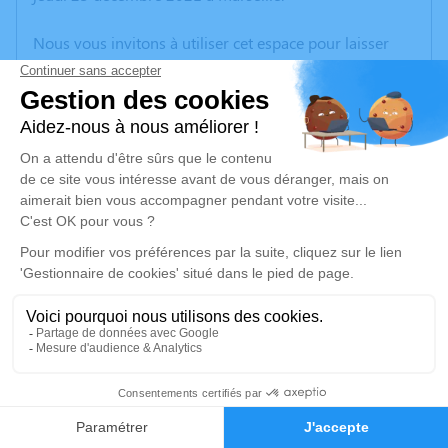
Nous vous invitons à utiliser cet espace pour laisser
vos condoléances, partager des photos souvenirs, une
anecdote ou exprimer vos pensées à travers des
poèmes ou des textes. Cet endroit est un lieu
d'expression dédié à honorer la mémoire de Magalie
PLANCHE.
Un service de plantation d’arbre hommage est
disponible ici
.
Je rends hommage
Cérémonie civile
jeudi 30 décembre 2021 à 15h30
27
Crématorium de Provence et Parc Mémorial
de Provence d'Aix-en-Provence
Faire-part
Hommages
2370, Rue Claude Nicolas Ledoux