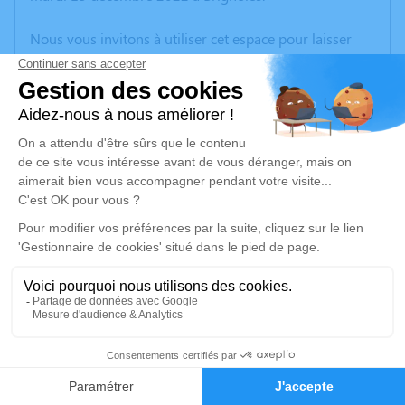
Nous vous invitons à utiliser cet espace pour laisser
vos condoléances, partager des photos souvenirs, une
anecdote ou exprimer vos pensées à travers des
poèmes ou des textes. Cet endroit est un lieu
d'expression dédié à honorer la mémoire de Marc
CHEVALAZ.
Un service de plantation d’arbre hommage est
disponible ici
.
Je rends hommage
Cérémonie religieuse
mardi 20 décembre 2022 à 11h00
1
Église Saint-Étienne de Saint-Saturnin-lès-Apt
Place de l'Église
Faire-part
Hommages
84490 Saint-Saturnin-lès-Apt