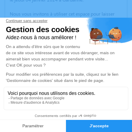
Nous vous invitons à utiliser cet espace pour laisser
vos condoléances, partager des photos souvenirs, une
anecdote ou exprimer vos pensées à travers des
poèmes ou des textes. Cet endroit est un lieu
d'expression dédié à honorer la mémoire de Mariam
BARGHAMIAN.
Un service de plantation d’arbre hommage est
disponible ici
.
Je rends hommage
Inhumation
lundi 08 janvier 2024 à 10h45
3
Cimetière de Gardanne
Rue du Cimetière
Faire-part
Hommages
13120 Gardanne