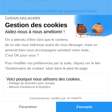
Nous vous invitons à utiliser cet espace pour laisser
vos condoléances, partager des photos souvenirs, une
anecdote ou exprimer vos pensées à travers des
poèmes ou des textes. Cet endroit est un lieu
d'expression dédié à honorer la mémoire de Marie
CURCIO.
Un service de plantation d’arbre hommage est
disponible ici
.
Je rends hommage
Cérémonie religieuse
jeudi 03 juillet 2025 à 10h00
38
Église de Biver de Gardanne
188 Rue des Rosiers
Faire-part
Hommages
13120 Gardanne