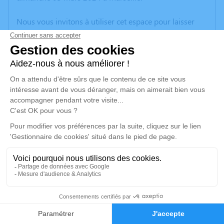
Nous vous invitons à utiliser cet espace pour laisser
vos condoléances, partager des photos souvenirs, une
anecdote ou exprimer vos pensées à travers des
poèmes ou des textes. Cet endroit est un lieu
d'expression dédié à honorer la mémoire de Marie
ARTESI.
Un service de plantation d’arbre hommage est
disponible ici
.
Je rends hommage
Cérémonie religieuse
vendredi 08 mars 2024 à 14h30
13
Église Saint-Loup de Marseille
71, Boulevard de Saint-Loup
Faire-part
Hommages
13010 Marseille