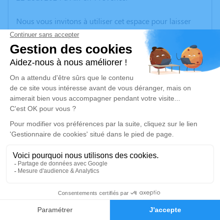
Nous vous invitons à utiliser cet espace pour laisser
vos condoléances, partager des photos souvenirs, une
anecdote ou exprimer vos pensées à travers des
poèmes ou des textes. Cet endroit est un lieu
d'expression dédié à honorer la mémoire de Marie LE
GALL.
Un service de plantation d’arbre hommage est
disponible ici
.
Je rends hommage
Crémation
vendredi 30 août 2024 à 15h30
15
Crématorium de Provence et Parc Mémorial
de Provence d'Aix-en-Provence
Faire-part
Hommages
2370, Rue Claude Nicolas Ledoux