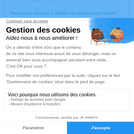
Nous vous invitons à utiliser cet espace pour laisser
vos condoléances, partager des photos souvenirs, une
anecdote ou exprimer vos pensées à travers des
poèmes ou des textes. Cet endroit est un lieu
d'expression dédié à honorer la mémoire de Marie
HOURCADE.
Un service de plantation d’arbre hommage est
disponible ici
.
Je rends hommage
Cérémonie religieuse
samedi 17 juin 2023 à 10h00
4
Église Sainte - Marie de Gardanne
3 Bd Bontemps
Faire-part
Hommages
13120 Gardanne