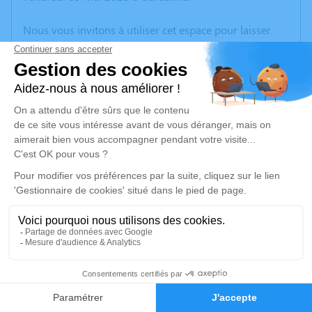
Nous vous invitons à utiliser cet espace pour laisser
vos condoléances, partager des photos souvenirs, une
anecdote ou exprimer vos pensées à travers des
poèmes ou des textes. Cet endroit est un lieu
d'expression dédié à honorer la mémoire de Marie
DONABÉDIAN.
Un service de plantation d’arbre hommage est
disponible ici
.
Je rends hommage
Inhumation
mercredi 10 mai 2023 à 10h30
3
Cimetière de Gardanne
Rue du Cimetière
Faire-part
Hommages
13120 Gardanne