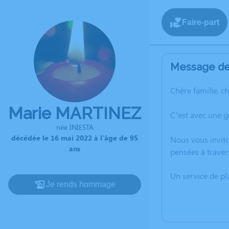
Faire-part
Message de 
Chère famille, c
Marie MARTINEZ
C’est avec une 
née INIESTA
décédée le 16 mai 2022 à l'âge de 95
Nous vous invito
ans
pensées à traver
Un service de p
Je rends hommage