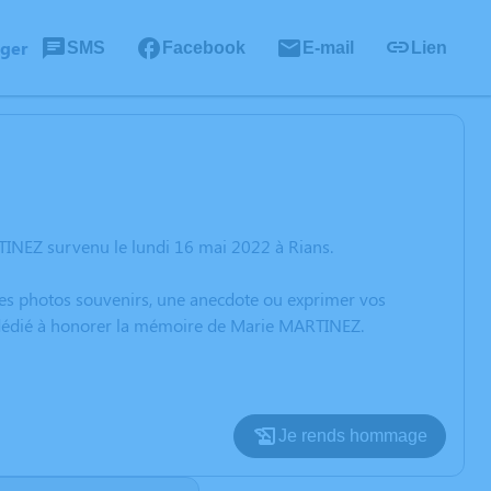
ager
SMS
Facebook
E-mail
Lien
TINEZ survenu le lundi 16 mai 2022 à Rians.
 des photos souvenirs, une anecdote ou exprimer vos
n dédié à honorer la mémoire de Marie MARTINEZ.
Je rends hommage