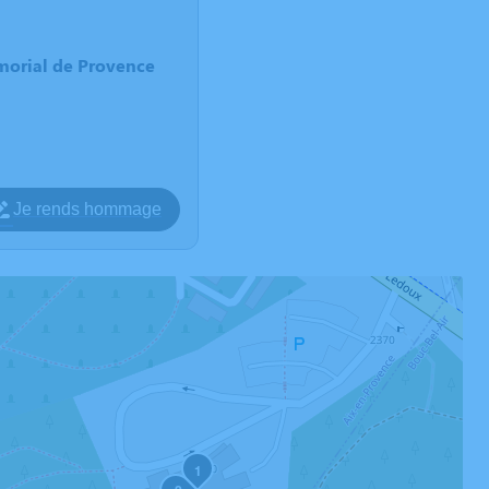
morial de Provence
Je rends hommage
1