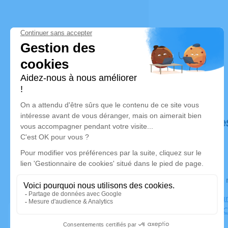
Déroulé de
Le jeudi 1
Crématorium
2370, Rue C