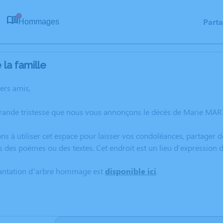
Part
Hommages
0
la famille
hers amis,
grande tristesse que nous vous annonçons le décès de Marie MAR
ns à utiliser cet espace pour laisser vos condoléances, partager
s des poèmes ou des textes. Cet endroit est un lieu d'expressio
lantation d’arbre hommage est
disponible ici
.