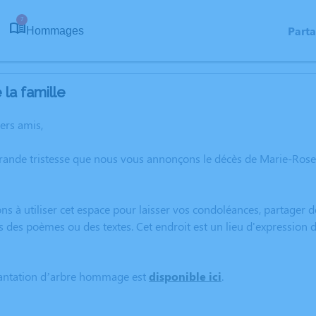
7
Part
Hommages
la famille
hers amis,
grande tristesse que nous vous annonçons le décès de Marie-Ro
ns à utiliser cet espace pour laisser vos condoléances, partager
s des poèmes ou des textes. Cet endroit est un lieu d'expressio
lantation d’arbre hommage est
disponible ici
.