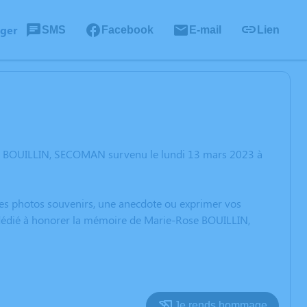
ager
SMS
Facebook
E-mail
Lien
se BOUILLIN, SECOMAN survenu le lundi 13 mars 2023 à
 des photos souvenirs, une anecdote ou exprimer vos
n dédié à honorer la mémoire de Marie-Rose BOUILLIN,
Je rends hommage