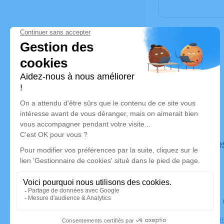
Déroulé de
Le lundi 2
Crématorium