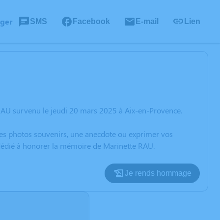
ager
SMS
Facebook
E-mail
Lien
RAU survenu le jeudi 20 mars 2025 à Aix-en-Provence.
 des photos souvenirs, une anecdote ou exprimer vos
 dédié à honorer la mémoire de Marinette RAU.
Je rends hommage