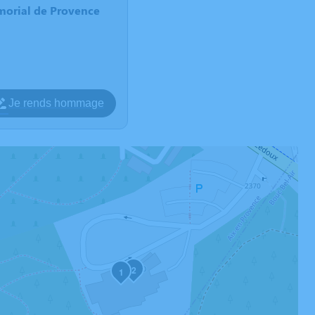
morial de Provence
Je rends hommage
2
1