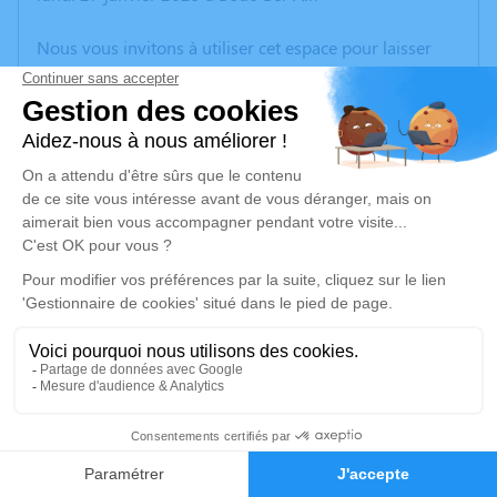
Nous vous invitons à utiliser cet espace pour laisser
vos condoléances, partager des photos souvenirs, une
anecdote ou exprimer vos pensées à travers des
poèmes ou des textes. Cet endroit est un lieu
d'expression dédié à honorer la mémoire de Martine
BOURRELLY.
Un service de plantation d’arbre hommage est
disponible ici
.
Je rends hommage
Cérémonie religieuse
jeudi 06 février 2025 à 10h00
18
Église de Saint-Savournin
13119 Saint-Savournin
Faire-part
Hommages