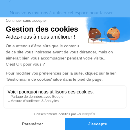
Nous vous invitons à utiliser cet espace pour laisser
vos condoléances, partager des photos souvenirs, une
anecdote ou exprimer vos pensées à travers des
poèmes ou des textes. Cet endroit est un lieu
d'expression dédié à honorer la mémoire de Michelle
PRIMO.
Un service de plantation d’arbre hommage est
disponible ici
.
Je rends hommage
Crémation
mardi 28 décembre 2021 à 09h30
8
Crématorium de Provence et Parc Mémorial
de Provence d'Aix-en-Provence
Faire-part
Hommages
2370, Rue Claude Nicolas Ledoux