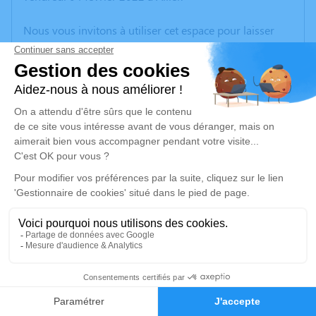
Nous vous invitons à utiliser cet espace pour laisser
vos condoléances, partager des photos souvenirs, une
anecdote ou exprimer vos pensées à travers des
poèmes ou des textes. Cet endroit est un lieu
d'expression dédié à honorer la mémoire de Michelle
BAILLY.
Un service de plantation d’arbre hommage est
disponible ici
.
Je rends hommage
Inhumation
jeudi 10 février 2022 à 14h45
1
Cimetière de Trets
Avenue de Saint-Zacharie
Faire-part
Hommages
13530 Trets