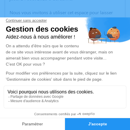
Nous vous invitons à utiliser cet espace pour laisser
vos condoléances, partager des photos souvenirs, une
anecdote ou exprimer vos pensées à travers des
poèmes ou des textes. Cet endroit est un lieu
d'expression dédié à honorer la mémoire de Monique
LORENZATI.
Un service de plantation d’arbre hommage est
disponible ici
.
Je rends hommage
Cérémonie religieuse
mardi 29 août 2023 à 15h00
12
Église de Biver de Gardanne
188 Rue des Rosiers
Faire-part
Hommages
13120 Gardanne