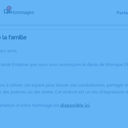
28
Part
Hommages
la famille
hers amis,
grande tristesse que nous vous annonçons le décès de Monique 
ns à utiliser cet espace pour laisser vos condoléances, partager
s des poèmes ou des textes. Cet endroit est un lieu d'expressio
lantation d’arbre hommage est
disponible ici
.