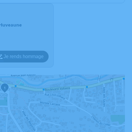
r-Huveaune
Je rends hommage
1