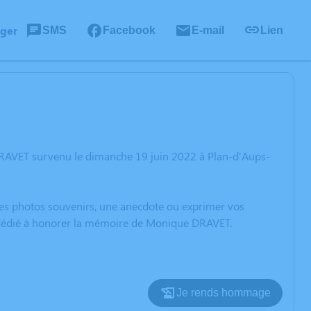
ager
SMS
Facebook
E-mail
Lien
DRAVET survenu le dimanche 19 juin 2022 à Plan-d'Aups-
 des photos souvenirs, une anecdote ou exprimer vos
n dédié à honorer la mémoire de Monique DRAVET.
Je rends hommage