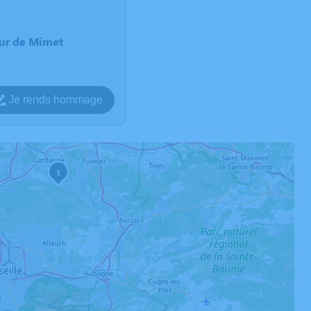
eur de Mimet
Je rends hommage
1