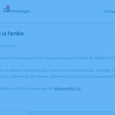
1
Part
Hommages
la famille
hers amis,
grande tristesse que nous vous annonçons le décès de Noélie SO
ns à utiliser cet espace pour laisser vos condoléances, partager
s des poèmes ou des textes. Cet endroit est un lieu d'expressio
lantation d’arbre hommage est
disponible ici
.