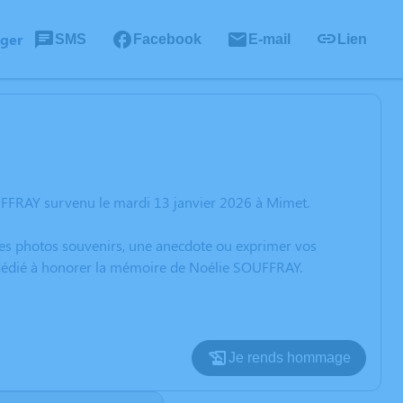
ager
SMS
Facebook
E-mail
Lien
UFFRAY survenu le mardi 13 janvier 2026 à Mimet.
 des photos souvenirs, une anecdote ou exprimer vos
n dédié à honorer la mémoire de Noélie SOUFFRAY.
Je rends hommage