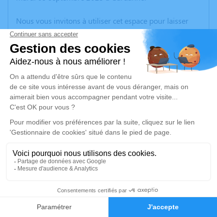
Nous vous invitons à utiliser cet espace pour laisser
vos condoléances, partager des photos souvenirs, une
anecdote ou exprimer vos pensées à travers des
poèmes ou des textes. Cet endroit est un lieu
d'expression dédié à honorer la mémoire de Norbert
NICOLAI.
Un service de plantation d’arbre hommage est
disponible ici
.
Je rends hommage
Crémation
mercredi 13 septembre 2023 à 14h30
33
Crématorium de Provence et Parc Mémorial
de Provence d'Aix-en-Provence
Faire-part
Hommages
2370, Rue Claude Nicolas Ledoux