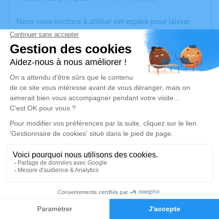
Nous vous invitons à utiliser cet espace pour laisser
vos condoléances, partager des photos souvenirs, une
anecdote ou exprimer vos pensées à travers des
poèmes ou des textes. Cet endroit est un lieu
d'expression dédié à honorer la mémoire de Patrick
ALLAIN.
Un service de plantation d’arbre hommage est
disponible ici
.
Je rends hommage
Crémation
vendredi 05 juillet 2024 à 09h30
49
Crématorium de Provence et Parc Mémorial
de Provence d'Aix-en-Provence
Faire-part
Hommages
2370, Rue Claude Nicolas Ledoux