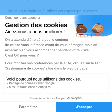
Nous vous invitons à utiliser cet espace pour laisser
vos condoléances, partager des photos souvenirs, une
anecdote ou exprimer vos pensées à travers des
poèmes ou des textes. Cet endroit est un lieu
d'expression dédié à honorer la mémoire de Patrick
MECLOT.
Un service de plantation d’arbre hommage est
disponible ici
.
Je rends hommage
Crémation
jeudi 23 janvier 2025 à 09h30
25
Crématorium de Provence et Parc Mémorial
de Provence d'Aix-en-Provence
Faire-part
Hommages
2370, Rue Claude Nicolas Ledoux