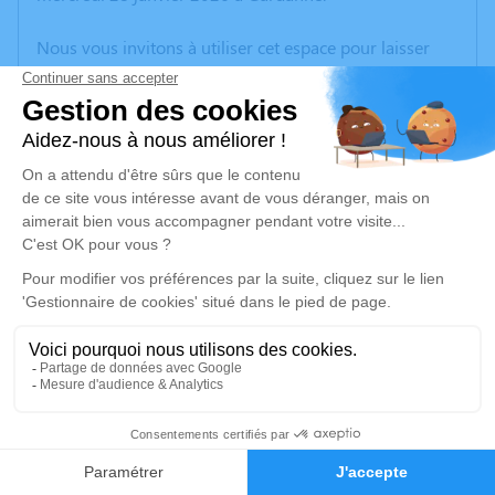
Nous vous invitons à utiliser cet espace pour laisser
vos condoléances, partager des photos souvenirs, une
anecdote ou exprimer vos pensées à travers des
poèmes ou des textes. Cet endroit est un lieu
d'expression dédié à honorer la mémoire de Paul DI
STEFANO.
Un service de plantation d’arbre hommage est
disponible ici
.
Je rends hommage
Crémation
jeudi 05 février 2026 à 09h30
5
Crématorium de Provence et Parc Mémorial
de Provence d'Aix-en-Provence
Faire-part
Hommages
2370, Rue Claude Nicolas Ledoux