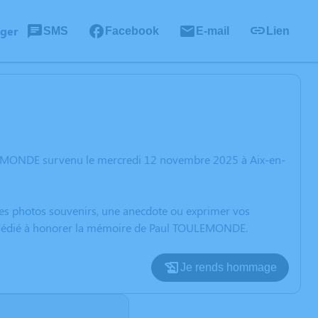
ager
SMS
Facebook
E-mail
Lien
ULEMONDE survenu le mercredi 12 novembre 2025 à Aix-en-
 des photos souvenirs, une anecdote ou exprimer vos
on dédié à honorer la mémoire de Paul TOULEMONDE.
Je rends hommage