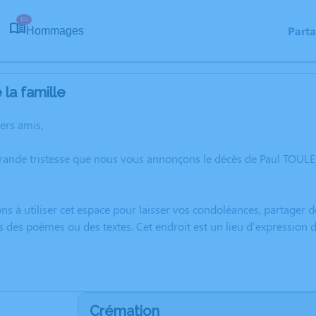
101
Part
Hommages
la famille
hers amis,
grande tristesse que nous vous annonçons le décès de Paul TO
ns à utiliser cet espace pour laisser vos condoléances, partager
s des poèmes ou des textes. Cet endroit est un lieu d'expressi
Crémation