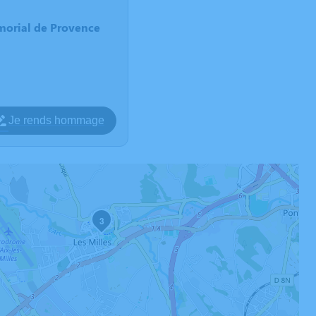
morial de Provence
Je rends hommage
3