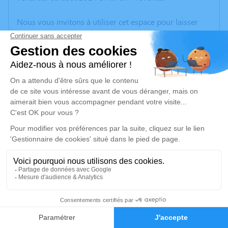
Nous vous invitons à utiliser cet espace pour laisser
vos condoléances, partager des photos souvenirs, une
anecdote ou exprimer vos pensées à travers des
poèmes ou des textes. Cet endroit est un lieu
d'expression dédié à honorer la mémoire de Paul
MIROYAN.
Un service de plantation d’arbre hommage est
disponible ici
.
Je rends hommage
Inhumation
samedi 17 août 2024 à 15h00
1
Cimetière de Gardanne
Rue du Cimetière
Faire-part
Hommages
13120 Gardanne