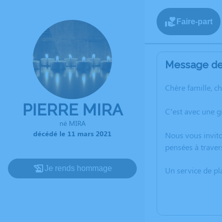
Faire-part
Message de 
Chère famille, c
PIERRE MIRA
C’est avec une g
né MIRA
décédé le 11 mars 2021
Nous vous invito
pensées à traver
Je rends hommage
Un service de p