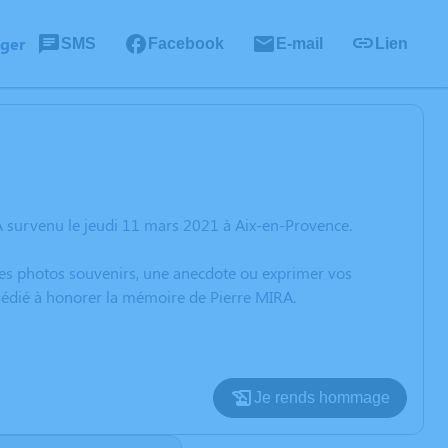
ager
SMS
Facebook
E-mail
Lien
A survenu le jeudi 11 mars 2021 à Aix-en-Provence.
 des photos souvenirs, une anecdote ou exprimer vos
 dédié à honorer la mémoire de Pierre MIRA.
Je rends hommage