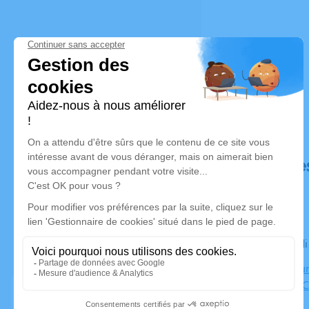
Déroulé de
Le mercred
Crématorium
2370, Rue C