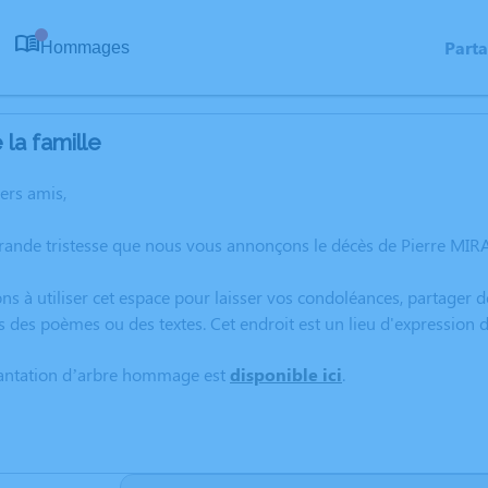
Part
Hommages
0
la famille
hers amis,
rande tristesse que nous vous annonçons le décès de Pierre MIR
ns à utiliser cet espace pour laisser vos condoléances, partager
s des poèmes ou des textes. Cet endroit est un lieu d'expression
lantation d’arbre hommage est
disponible ici
.