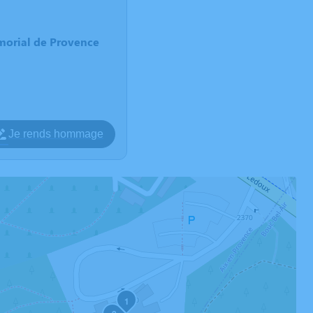
morial de Provence
Je rends hommage
1