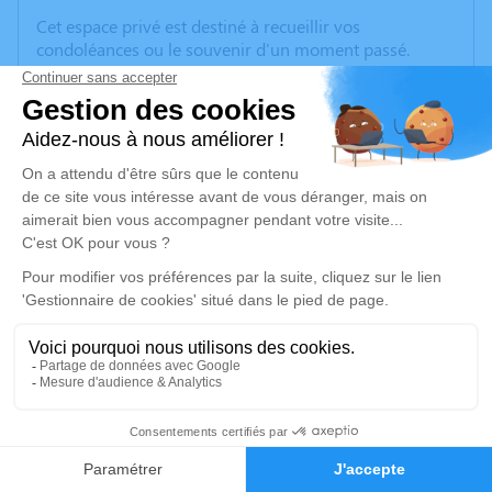
Cet espace privé est destiné à recueillir vos
condoléances ou le souvenir d'un moment passé.
Merci pour vos pensées.
La famille ne souhaite pas de fleurs.
Un service de plantation d’arbre hommage est
disponible ici
.
Je rends hommage
Crémation
lundi 24 juillet 2023 à 11h30
Crématorium de Provence et Parc Mémorial
de Provence d'Aix-en-Provence
11
2370, Rue Claude Nicolas Ledoux
Faire-part
Hommages
13290 Aix-en-Provence