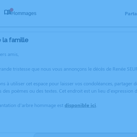
Part
Hommages
0
la famille
hers amis,
grande tristesse que nous vous annonçons le décès de Renée SE
ns à utiliser cet espace pour laisser vos condoléances, partager
s des poèmes ou des textes. Cet endroit est un lieu d'expressio
lantation d’arbre hommage est
disponible ici
.