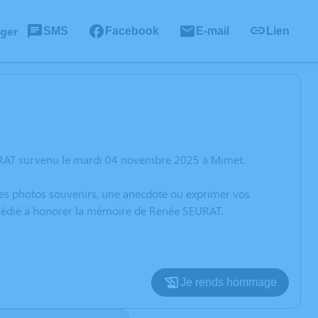
ager
SMS
Facebook
E-mail
Lien
URAT survenu le mardi 04 novembre 2025 à Mimet.
 des photos souvenirs, une anecdote ou exprimer vos
n dédié à honorer la mémoire de Renée SEURAT.
Je rends hommage