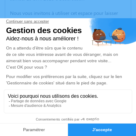
Nous vous invitons à utiliser cet espace pour laisser
vos condoléances, partager des photos souvenirs, une
anecdote ou exprimer vos pensées à travers des
poèmes ou des textes. Cet endroit est un lieu
d'expression dédié à honorer la mémoire de Roger
PROPONNET.
Un service de plantation d’arbre hommage est
disponible ici
.
Je rends hommage
Crémation
vendredi 25 avril 2025 à 10h30
21
Crématorium de Provence et Parc Mémorial
de Provence d'Aix-en-Provence
Faire-part
Hommages
2370, Rue Claude Nicolas Ledoux