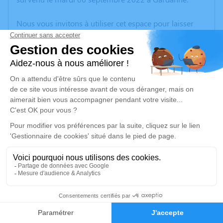
Nous vous invitons à utiliser cet espace pour laisser
vos condoléances, partager des photos souvenirs, une
anecdote ou exprimer vos pensées à travers des
poèmes ou des textes. Cet endroit est un lieu
d'expression dédié à honorer la mémoire de Rose
DELEUIL VEUVE KIRSTEN.
Un service de plantation d’arbre hommage est
disponible ici
.
Je rends hommage
Inhumation
vendredi 09 septembre 2022 à 15h30
15
Cimetière de Meyreuil
13590 Meyreuil
Faire-part
Hommages