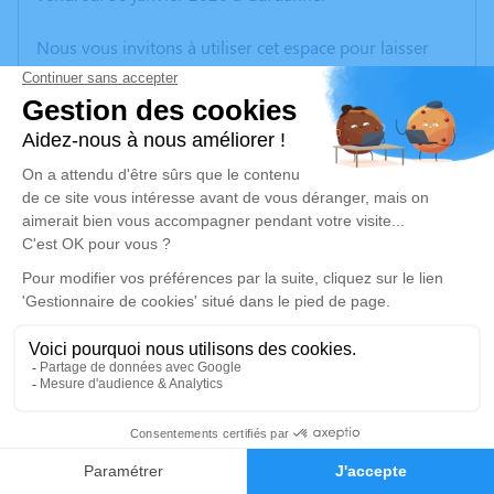
Nous vous invitons à utiliser cet espace pour laisser
vos condoléances, partager des photos souvenirs, une
anecdote ou exprimer vos pensées à travers des
poèmes ou des textes. Cet endroit est un lieu
d'expression dédié à honorer la mémoire de Salvador
RUIZ.
Un service de plantation d’arbre hommage est
disponible ici
.
Je rends hommage
Inhumation
mercredi 04 février 2026 à 10h30
18
Cimetière de Gréasque
Chemin du Cimetière
Faire-part
Hommages
13850 Gréasque