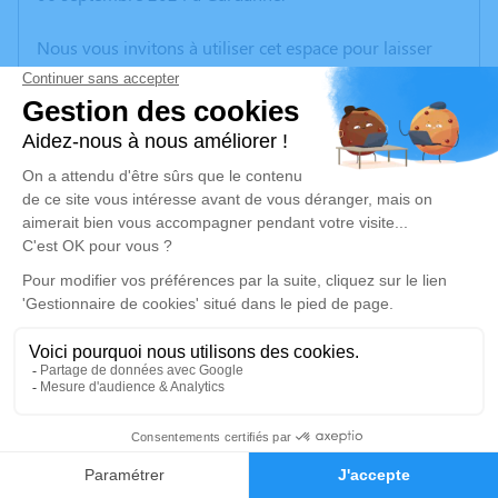
Nous vous invitons à utiliser cet espace pour laisser
vos condoléances, partager des photos souvenirs, une
anecdote ou exprimer vos pensées à travers des
poèmes ou des textes. Cet endroit est un lieu
d'expression dédié à honorer la mémoire de Samir
ZAIR.
Un service de plantation d’arbre hommage est
disponible ici
.
Je rends hommage
Crémation
vendredi 13 septembre 2024 à 09h30
46
Crématorium de Provence et Parc Mémorial
de Provence d'Aix-en-Provence
Faire-part
Hommages
2370, Rue Claude Nicolas Ledoux