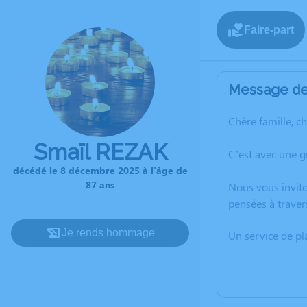
Faire-part
Message de 
Chère famille, c
Smaïl REZAK
C’est avec une 
décédé le 8 décembre 2025 à l'âge de
87 ans
Nous vous invito
pensées à traver
Je rends hommage
Un service de p