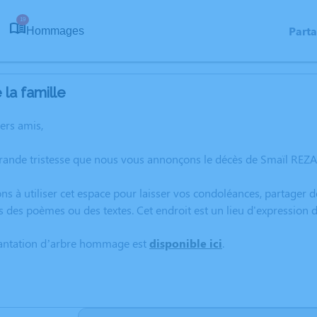
19
Part
Hommages
la famille
hers amis,
grande tristesse que nous vous annonçons le décès de Smaïl REZ
ns à utiliser cet espace pour laisser vos condoléances, partager
s des poèmes ou des textes. Cet endroit est un lieu d'expression
lantation d’arbre hommage est
disponible ici
.