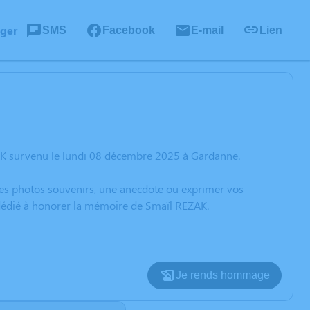
ager
SMS
Facebook
E-mail
Lien
AK survenu le lundi 08 décembre 2025 à Gardanne.
 des photos souvenirs, une anecdote ou exprimer vos
 dédié à honorer la mémoire de Smaïl REZAK.
Je rends hommage