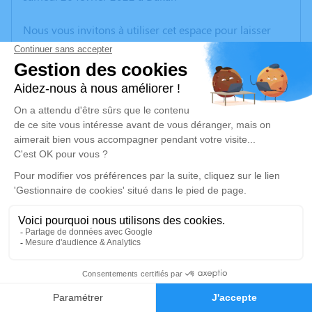
Nous vous invitons à utiliser cet espace pour laisser
vos condoléances, partager des photos souvenirs, une
anecdote ou exprimer vos pensées à travers des
poèmes ou des textes. Cet endroit est un lieu
d'expression dédié à honorer la mémoire de Soraya
RAKIK.
Un service de plantation d’arbre hommage est
disponible ici
.
Je rends hommage
Inhumation
jeudi 10 mars 2022 à 14h30
92
Cimetière de Gardanne
Rue du Cimetière
Faire-part
Hommages
13120 Gardanne