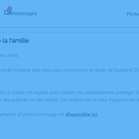
4
Part
Hommages
la famille
hers amis,
grande tristesse que nous vous annonçons le décès de Suzanne 
ns à utiliser cet espace pour laisser vos condoléances, partager
s des poèmes ou des textes. Cet endroit est un lieu d'expressi
lantation d’arbre hommage est
disponible ici
.