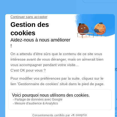
Déroulé de
Le lundi 29
Crématorium
2370, Rue C