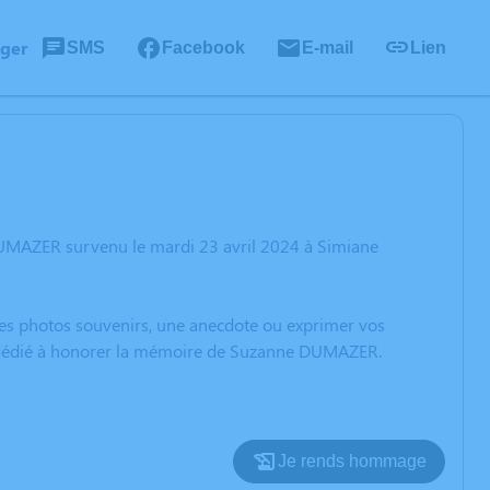
ager
SMS
Facebook
E-mail
Lien
DUMAZER survenu le mardi 23 avril 2024 à Simiane
 des photos souvenirs, une anecdote ou exprimer vos
on dédié à honorer la mémoire de Suzanne DUMAZER.
Je rends hommage