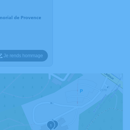
morial de Provence
Je rends hommage
2
1