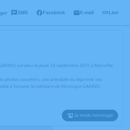
ager
SMS
Facebook
E-mail
Lien
 GARINO survenu le jeudi 18 septembre 2025 à Marseille.
 des photos souvenirs, une anecdote ou exprimer vos
n dédié à honorer la mémoire de Véronique GARINO.
Je rends hommage