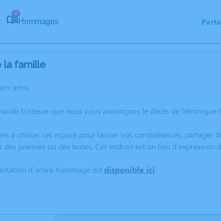
40
Part
Hommages
la famille
hers amis,
grande tristesse que nous vous annonçons le décès de Véronique
ns à utiliser cet espace pour laisser vos condoléances, partager
s des poèmes ou des textes. Cet endroit est un lieu d'expressio
lantation d’arbre hommage est
disponible ici
.